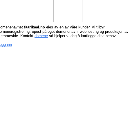
omenenavnet
faarikaal.no
eies av en av våre kunder. Vi tilbyr
omeneregistrering, epost på eget domenenavn, webhosting og produksjon av
jemmeside. Kontakt
domene
så hjelper vi deg å kartlegge dine behov.
ogg inn