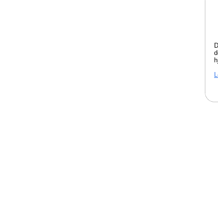
D
d
h
L